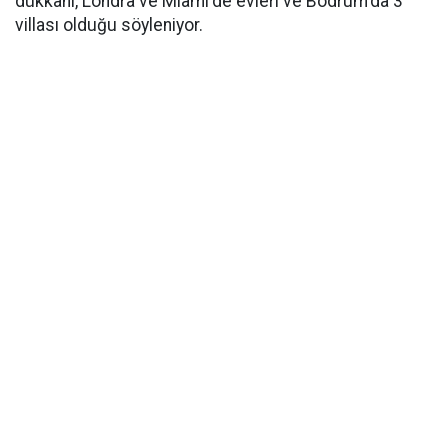
dükkanı, Londra ve Miami'de evleri ve Bodrum'da 3
villası olduğu söyleniyor.