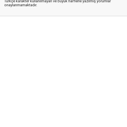
Türkçe karakter kullanılmayan ve büyük harflerle yazılmış yorumlar
onaylanmamaktadır.