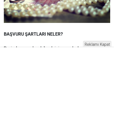
BAŞVURU ŞARTLARI NELER?
Reklamı Kapat
Projeden yararlanabilmek için eş adaylarının her
ikisinin aşağıdaki şartları taşıması gerekmektedir:
Türkiye Cumhuriyeti vatandaşı olmak ve Türkiye’de
ikamet etmek,
Başvuru tarihi itibarıyla 18-29 yaş arasında olmak
(18 yaşını doldurmuş olmak, 30 yaşını
doldurmamış olmak),
Taşınmaz sahibi ya da hissedarı olmamak,
Çiftlerin son 6 aylık gelir toplamı ortalaması ve son
aya ait gelirleri toplamı asgari ücretin 2,3 katından