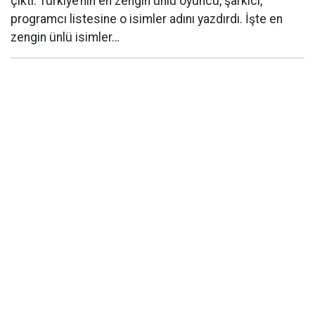
çıktı. Türkiye’nin en zengin ünlü oyuncu, şarkıcı,
programcı listesine o isimler adını yazdırdı. İşte en
zengin ünlü isimler…