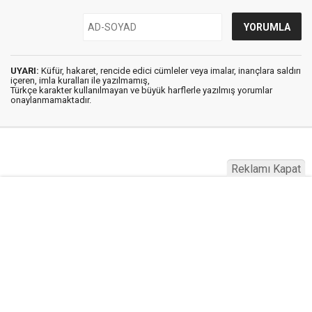
UYARI:
Küfür, hakaret, rencide edici cümleler veya imalar, inançlara saldırı
içeren, imla kuralları ile yazılmamış,
Türkçe karakter kullanılmayan ve büyük harflerle yazılmış yorumlar
onaylanmamaktadır.
Reklamı Kapat
Haber Vin © 2022
Anasayfa
Künye
İletişim
Gizlilik İlkeleri
Sitene Ekle