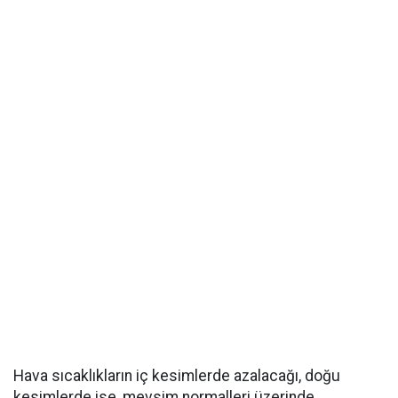
Hava sıcaklıkların iç kesimlerde azalacağı, doğu
kesimlerde ise, mevsim normalleri üzerinde