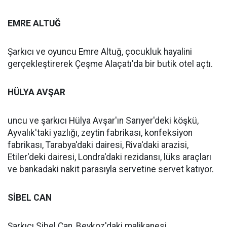
EMRE ALTUĞ
Şarkıcı ve oyuncu Emre Altuğ, çocukluk hayalini
gerçekleştirerek Çeşme Alaçatı'da bir butik otel açtı.
HÜLYA AVŞAR
uncu ve şarkıcı Hülya Avşar'ın Sarıyer'deki köşkü,
Ayvalık'taki yazlığı, zeytin fabrikası, konfeksiyon
fabrikası, Tarabya'daki dairesi, Riva'daki arazisi,
Etiler'deki dairesi, Londra'daki rezidansı, lüks araçları
ve bankadaki nakit parasıyla servetine servet katıyor.
SİBEL CAN
Şarkıcı Sibel Can, Beykoz'daki malikanesi,